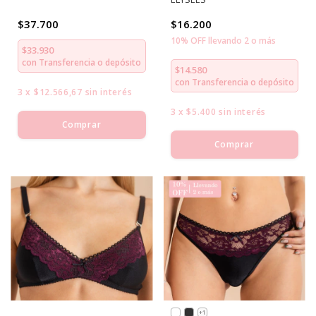
$37.700
$16.200
10% OFF llevando 2 o más
$33.930
con
Transferencia o depósito
$14.580
con
Transferencia o depósito
3
x
$12.566,67
sin interés
3
x
$5.400
sin interés
Comprar
Comprar
+1