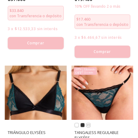
10% OFF llevando 2 o más
$33.840
con
Transferencia o depósito
$17.460
con
Transferencia o depósito
3
x
$12.533,33
sin interés
3
x
$6.466,67
sin interés
Comprar
Comprar
+1
TRIÁNGULO ELYSÉES
TANGALESS REGULABLE
ELYSÉES