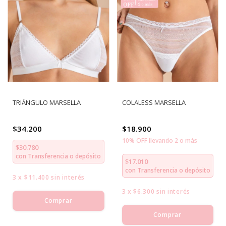
TRIÁNGULO MARSELLA
COLALESS MARSELLA
$34.200
$18.900
10% OFF llevando 2 o más
$30.780
con
Transferencia o depósito
$17.010
con
Transferencia o depósito
3
x
$11.400
sin interés
3
x
$6.300
sin interés
Comprar
Comprar