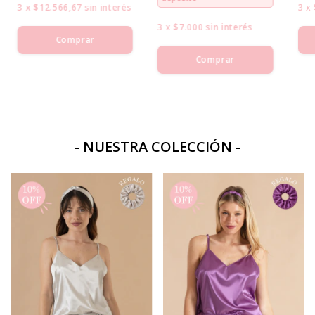
3
x
$12.566,67
sin interés
3
x
3
x
$7.000
sin interés
Comprar
Comprar
- NUESTRA COLECCIÓN -