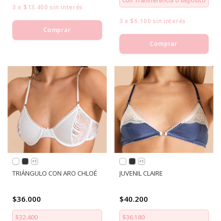
con
Transferencia o depósito
3
x
$13.400
sin interés
3
x
$6.100
sin interés
Comprar
Comprar
+1
+1
TRIÁNGULO CON ARO CHLOÉ
JUVENIL CLAIRE
$36.000
$40.200
$32.400
$36.180