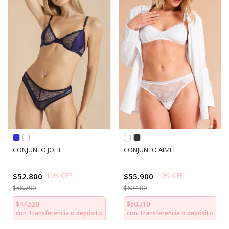
CONJUNTO JOLIE
CONJUNTO AIMÉE
$52.800
-
10
%
OFF
$55.900
-
10
%
OFF
$58.700
$62.100
$47.520
$50.310
con
Transferencia o depósito
con
Transferencia o depósito