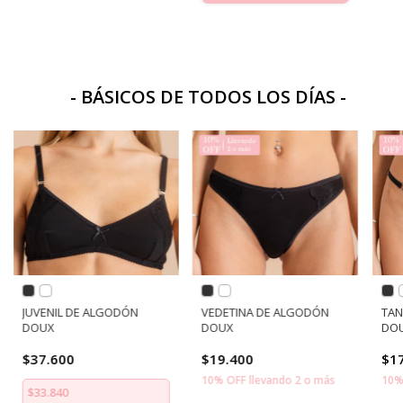
- BÁSICOS DE TODOS LOS DÍAS -
JUVENIL DE ALGODÓN
VEDETINA DE ALGODÓN
TAN
DOUX
DOUX
DO
$37.600
$19.400
$1
10% OFF llevando 2 o más
10%
$33.840