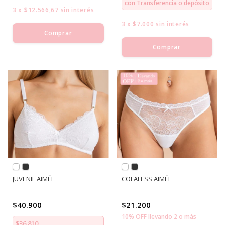
con
Transferencia o depósito
3
x
$12.566,67
sin interés
3
x
$7.000
sin interés
Comprar
Comprar
JUVENIL AIMÉE
COLALESS AIMÉE
$40.900
$21.200
10% OFF llevando 2 o más
$36.810