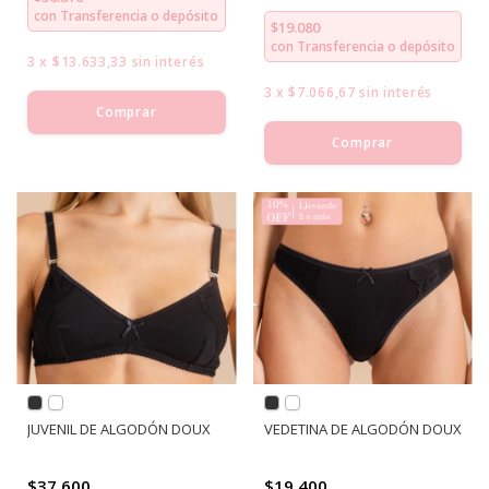
con
Transferencia o depósito
$19.080
con
Transferencia o depósito
3
x
$13.633,33
sin interés
3
x
$7.066,67
sin interés
Comprar
Comprar
JUVENIL DE ALGODÓN DOUX
VEDETINA DE ALGODÓN DOUX
$37.600
$19.400