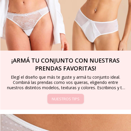
¡ARMÁ TU CONJUNTO CON NUESTRAS
PRENDAS FAVORITAS!
Elegí el diseño que más te guste y armá tu conjunto ideal.
Combiná las prendas como vos quieras, eligiendo entre
nuestros distintos modelos, texturas y colores. Escribinos y te
asesoramos para que encuentres la opción perfecta que se
adapte a vos.
NUESTROS TIPS