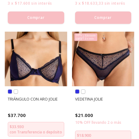
3
x
$17.600
sin interés
3
x
$18.633,33
sin interés
Comprar
Comprar
TRIÁNGULO CON ARO JOLIE
VEDETINA JOLIE
$37.700
$21.000
10% OFF llevando 2 o más
$33.930
con
Transferencia o depósito
$18.900