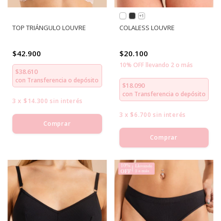
+1
TOP TRIÁNGULO LOUVRE
COLALESS LOUVRE
$42.900
$20.100
10% OFF llevando 2 o más
$38.610
con
Transferencia o depósito
$18.090
con
Transferencia o depósito
3
x
$14.300
sin interés
3
x
$6.700
sin interés
Comprar
Comprar