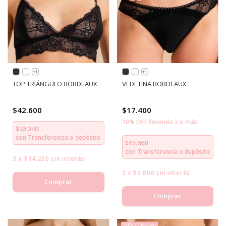
+1
+1
TOP TRIÁNGULO BORDEAUX
VEDETINA BORDEAUX
$42.600
$17.400
10% OFF llevando 2 o más
$38.340
con
Transferencia o depósito
$15.660
con
Transferencia o depósito
3
x
$14.200
sin interés
3
x
$5.800
sin interés
Comprar
Comprar