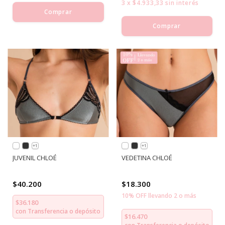
3
x
$4.933,33
sin interés
Comprar
Comprar
+1
+1
JUVENIL CHLOÉ
VEDETINA CHLOÉ
$40.200
$18.300
10% OFF llevando 2 o más
$36.180
con
Transferencia o depósito
$16.470