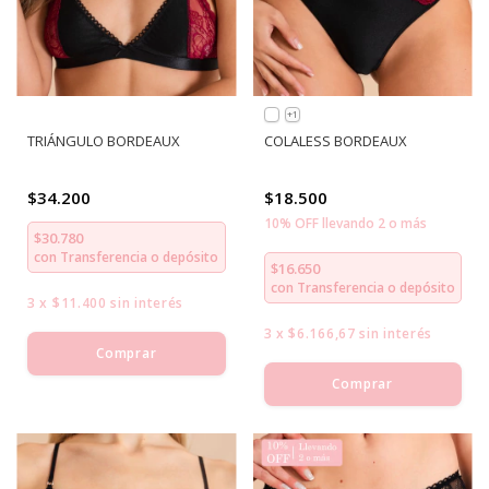
+1
TRIÁNGULO BORDEAUX
COLALESS BORDEAUX
$34.200
$18.500
10% OFF llevando 2 o más
$30.780
con
Transferencia o depósito
$16.650
con
Transferencia o depósito
3
x
$11.400
sin interés
3
x
$6.166,67
sin interés
Comprar
Comprar