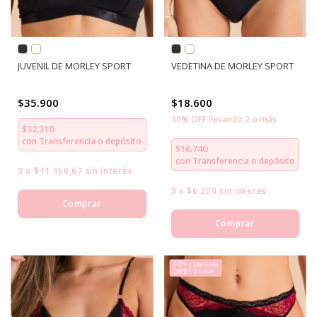
JUVENIL DE MORLEY SPORT
VEDETINA DE MORLEY SPORT
$35.900
$18.600
10% OFF llevando 2 o más
$32.310
con
Transferencia o depósito
$16.740
con
Transferencia o depósito
3
x
$11.966,67
sin interés
3
x
$6.200
sin interés
Comprar
Comprar