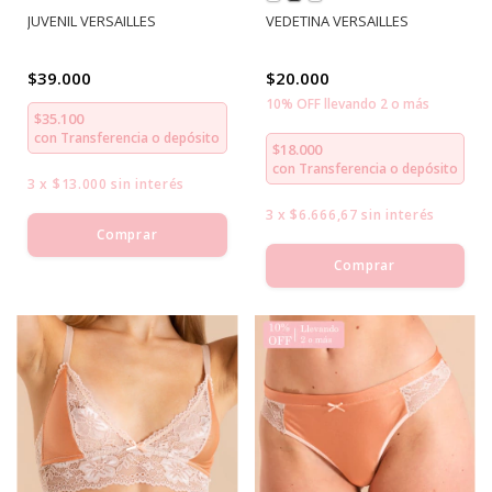
JUVENIL VERSAILLES
VEDETINA VERSAILLES
$39.000
$20.000
10% OFF llevando 2 o más
$35.100
con
Transferencia o depósito
$18.000
con
Transferencia o depósito
3
x
$13.000
sin interés
3
x
$6.666,67
sin interés
Comprar
Comprar