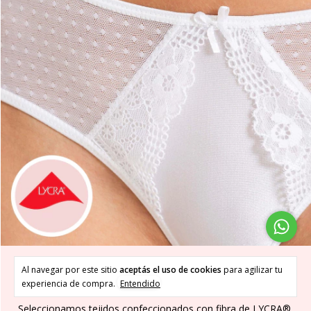
¿CONOCÉS LAS PROPIEDADES DE LA FIBRA
Al navegar por este sitio
aceptás el uso de cookies
para agilizar tu
experiencia de compra.
Entendido
DE LYCRA®?
Seleccionamos tejidos confeccionados con fibra de LYCRA®,