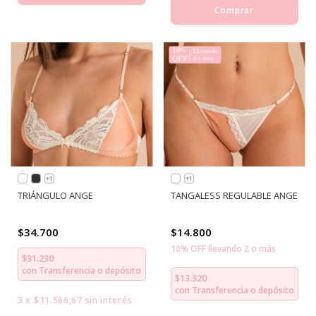
Comprar
+1
+1
TRIÁNGULO ANGE
TANGALESS REGULABLE ANGE
$34.700
$14.800
10% OFF llevando 2 o más
$31.230
con
Transferencia o depósito
$13.320
con
Transferencia o depósito
3
x
$11.566,67
sin interés