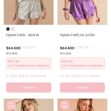
+1
PIJAMA PARÍS - NEW IN
PIJAMA PARÍS DE SATÉN
$64.600
-
10
%
OFF
$64.600
-
10
%
OFF
$71.800
$71.800
$58.140
$58.140
con
Transferencia o depósito
con
Transferencia o depósito
3
x
$21.533,33
sin interés
3
x
$21.533,33
sin interés
Comprar
Comprar