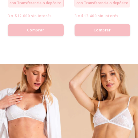
con
Transferencia o depósito
con
Transferencia o depósito
3
x
$12.000
sin interés
3
x
$13.400
sin interés
Comprar
Comprar