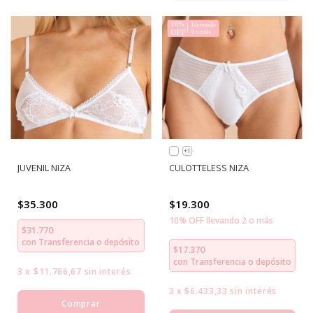
+1
JUVENIL NIZA
CULOTTELESS NIZA
$35.300
$19.300
10% OFF llevando 2 o más
$31.770
con
Transferencia o depósito
$17.370
con
Transferencia o depósito
3
x
$11.766,67
sin interés
3
x
$6.433,33
sin interés
Comprar