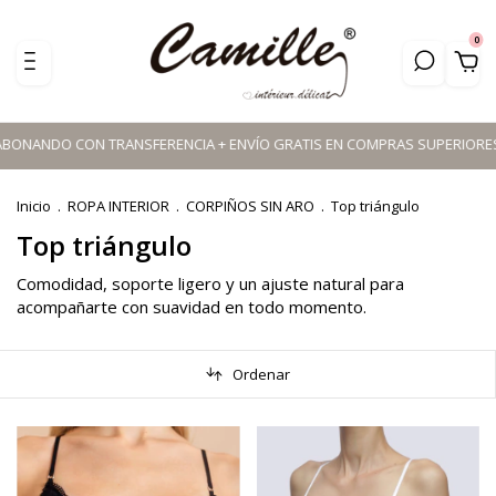
0
ABONANDO CON TRANSFERENCIA + ENVÍO GRATIS EN COMPRAS SUPERIORES A $
Inicio
.
ROPA INTERIOR
.
CORPIÑOS SIN ARO
.
Top triángulo
Top triángulo
Comodidad, soporte ligero y un ajuste natural para
acompañarte con suavidad en todo momento.
Ordenar