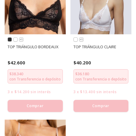
+1
+1
TOP TRIÁNGULO BORDEAUX
TOP TRIÁNGULO CLAIRE
$42.600
$40.200
$38.340
$36.180
con
Transferencia o depósito
con
Transferencia o depósito
3
x
$14.200
sin interés
3
x
$13.400
sin interés
Comprar
Comprar